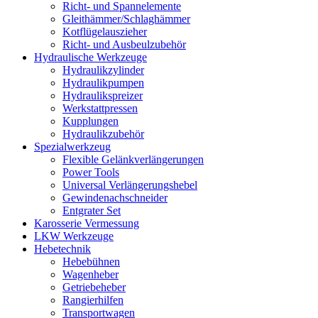
Richt- und Spannelemente
Gleithämmer/Schlaghämmer
Kotflügelauszieher
Richt- und Ausbeulzubehör
Hydraulische Werkzeuge
Hydraulikzylinder
Hydraulikpumpen
Hydraulikspreizer
Werkstattpressen
Kupplungen
Hydraulikzubehör
Spezialwerkzeug
Flexible Gelänkverlängerungen
Power Tools
Universal Verlängerungshebel
Gewindenachschneider
Entgrater Set
Karosserie Vermessung
LKW Werkzeuge
Hebetechnik
Hebebühnen
Wagenheber
Getriebeheber
Rangierhilfen
Transportwagen