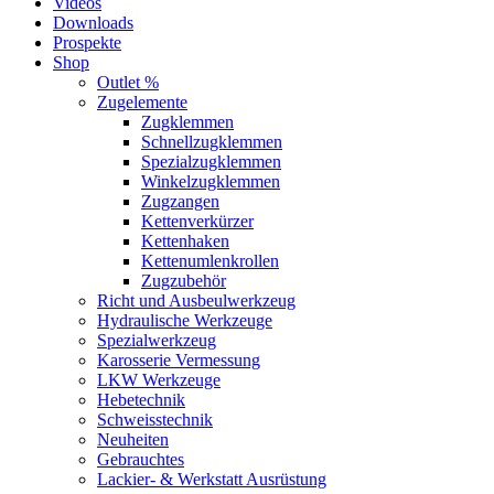
Videos
Downloads
Prospekte
Shop
Outlet %
Zugelemente
Zugklemmen
Schnellzugklemmen
Spezialzugklemmen
Winkelzugklemmen
Zugzangen
Kettenverkürzer
Kettenhaken
Kettenumlenkrollen
Zugzubehör
Richt und Ausbeulwerkzeug
Hydraulische Werkzeuge
Spezialwerkzeug
Karosserie Vermessung
LKW Werkzeuge
Hebetechnik
Schweisstechnik
Neuheiten
Gebrauchtes
Lackier- & Werkstatt Ausrüstung